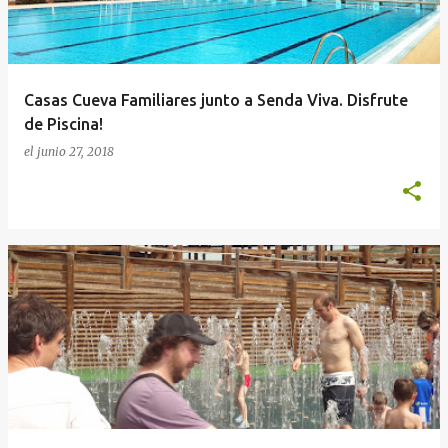
a
d
a
Casas Cueva Familiares junto a Senda Viva. Disfrute
s
de Piscina!
el
junio 27, 2018