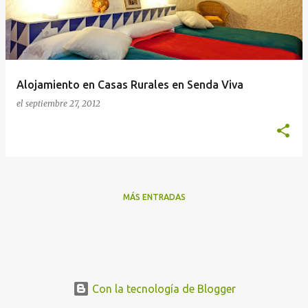
r
a
d
a
Alojamiento en Casas Rurales en Senda Viva
s
el
septiembre 27, 2012
MÁS ENTRADAS
Con la tecnología de Blogger