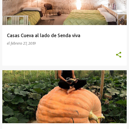
r
a
d
a
Casas Cueva al lado de Senda viva
s
el
febrero 27, 2019