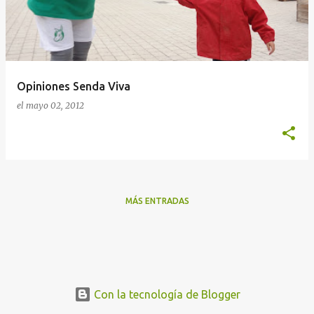
r
a
d
a
Opiniones Senda Viva
s
el
mayo 02, 2012
MÁS ENTRADAS
Con la tecnología de Blogger