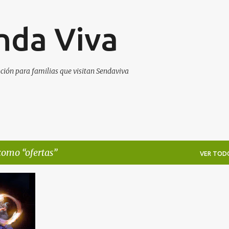
Ir al contenido principal
nda Viva
ción para familias que visitan Sendaviva
 como
ofertas
VER TOD
+
4