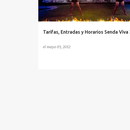
r
a
d
a
Tarifas, Entradas y Horarios Senda Viva
s
el
mayo 05, 2012