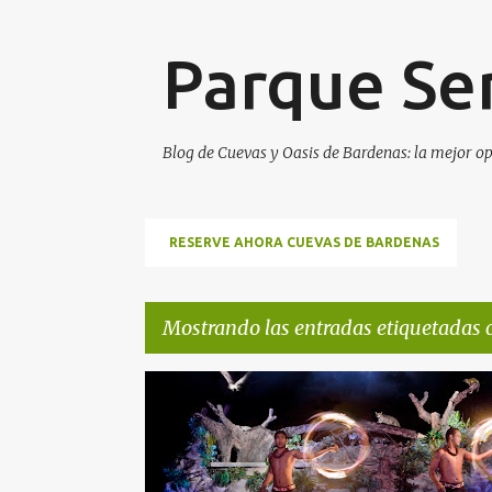
Parque Se
Blog de Cuevas y Oasis de Bardenas: la mejor op
RESERVE AHORA CUEVAS DE BARDENAS
Mostrando las entradas etiquetadas
E
2013
CALENDARIO SENDA VIVA
DESCUENTOS
n
t